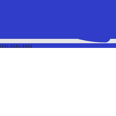
(31) 4101-0361
COSTA
Desentupidora 24 horas em
BH | Pia, Esgoto, Vaso,
Fossa e Mais
Atendimento Rápido e Garantido!
Há mais de 10 anos, a Desentupidora
Costa oferece serviços de
desentupimento de pia,