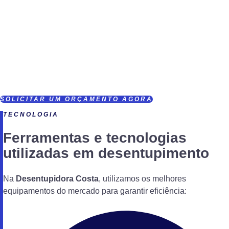
minimizam qualquer transtorno.
Compromisso – Dedicação total à resolução dos problemas,
garantindo um serviço de alta qualidade.
Transparência- Comunicação clara em cada etapa do serviço,
para que você esteja sempre bem informado.
Inovação – Utilização de equipamentos modernos e busca
constante pela melhoria dos serviços prestados.
SOLICITAR UM ORÇAMENTO AGORA
TECNOLOGIA
Ferramentas e tecnologias
utilizadas em desentupimento
Na
Desentupidora Costa
, utilizamos os melhores
equipamentos do mercado para garantir eficiência: