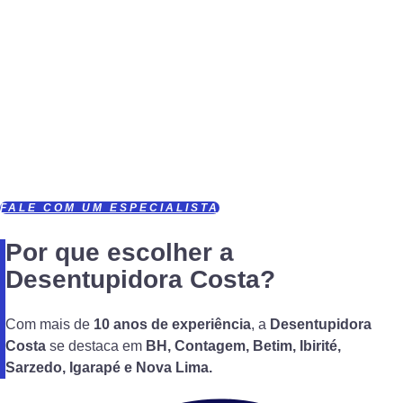
desentupimento de esgoto, vaso, ralo,
limpeza de caixas de gordura e caixas
d’água, com atendimento rápido e
eficiente para residências e empresas
em Belo Horizonte, Contagem, Betim,
Nova Lima e região.
Solicite Agora um Orçamento
Gratuito!
FALE COM UM ESPECIALISTA
Por que escolher a
Desentupidora Costa?
Com mais de
10 anos de experiência
, a
Desentupidora
Costa
se destaca em
BH,
Contagem, Betim, Ibirité,
Sarzedo, Igarapé e Nova Lima.